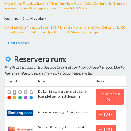
Mora-Siljan Flygplats ligger 6.7 km från Mora Hotell & Spa. Det tar cirka 8 min att
köra med bil mellan flygplatsen och Mora Hotell & Spa.
Borlänge Dala Flygplats
Borlänge Dala Flygplats ligger 109.7 km från Mora Hotell & Spa. Det tar cirka 88
min att köra med bil mellan flygplatsen och Mora Hotell & Spa.
Gå till toppen
Reservera rum:
Vi vill att du ska hitta det bästa priset för Mora Hotell & Spa. Därför
har vi samlat priserna från olika bokningstjänster.
Tjänst
Info
Boka
Du kan få ett lägre pris på det här
Kontrollera
boendet genom att logga in.
Pris
Gratis avbokning på de flesta rum!
1245
fr.
Samla 10 nätter, få 1 bonusnatt!
1491
fr.