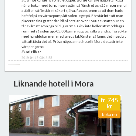
att vi inte kunde ha fönstret öppet. Borde kanske någon tänkt på
när vi bokar med barn. Ingen spärr på fönstret och 25 meter ner till
asfalten så förstår ni säkert själva. Receptionen sa att dom hade
haft fel på en värmepump/att solen legat på. Förstår inte att man
placerar sina gäster där idå vi betalar över 1500 sek natten. Men
får svårt att sova pga olidlig värme. Gick inte heller att mörklägga
rummet så solen upp 05.00 barnen upp och alla vi andra. Försökte
med handdukar men med sneda takfönster så fanns det inget bra
sätt att fästa det på. Pröva något annat hotell i Mora detta är inte
värt pengarna.
//Carl Pilblad
2019-04-15 08:13:55
Fint rum med sköna sängar. Vänlig och hjälpsam personal.Vällagad
mat.Mycket god frukost!
//Yvonne Anderson
Liknande hotell i Mora
2019-04-05 10:57:28
Bra standard hotell med bra läge i Mora. Frukosten är bäst.
Rummen har det som behövs och spa-avdelningen är trevlig.
fr.
745
Bästa är nog Kina restaurangen i huset.
kr
//Seppo L
2019-03-05 07:06:15
boka nu
Mycket trevlig och hjälpsam personal. Mycket bra frukost buffé,
tyvärr ingen minibar eller kylskåp på rummet, hundar får följa med
och en hund var ensam inne på ett hotellrum och skällde i flera