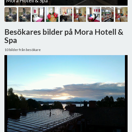
M
Mora Hotell & Spa
Besökares bilder på Mora Hotell &
Spa
10 bilder från besökare
A