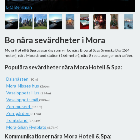
L-O Bergman
Bo nära sevärdheter i Mora
Mora Hotell & Spa
passar dig som vill bo nära Biograf Saga Svenska Bio (264
meter), nära Morastrand station (166 meter), nära 8 restauranger och caféer.
Populära sevärdheter nära Mora Hotell & Spa:
Dalahästen
(90m)
Mora-Nisses hus
(266m)
Vasaloppets Hus
(294m)
Vasaloppets mål
(300m)
Zornmuseet
(315m)
Zorngården
(317m)
Tomteland
(14,1km)
Mora-Siljan Flygplats
(6,7km)
Kommunikationer nära Mora Hotell & Spa: