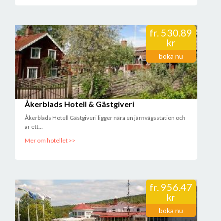
fr.
530.89
kr
boka nu
Åkerblads Hotell & Gästgiveri
Åkerblads Hotell Gästgiveri ligger nära en järnvägsstation och
är ett...
Mer om hotellet >>
fr.
956.47
kr
boka nu