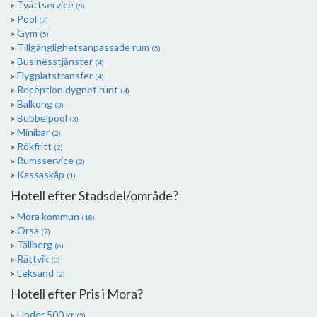
Tvättservice
(8)
Pool
(7)
Gym
(5)
Tillgänglighetsanpassade rum
(5)
Businesstjänster
(4)
Flygplatstransfer
(4)
Reception dygnet runt
(4)
Balkong
(3)
Bubbelpool
(3)
Minibar
(2)
Rökfritt
(2)
Rumsservice
(2)
Kassaskåp
(1)
Hotell efter Stadsdel/område?
Mora kommun
(18)
Orsa
(7)
Tällberg
(6)
Rättvik
(3)
Leksand
(2)
Hotell efter Pris i Mora?
Under 500 kr
(3)