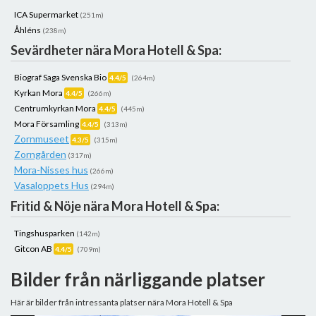
ICA Supermarket
(251m)
Åhléns
(238m)
Sevärdheter nära Mora Hotell & Spa:
Biograf Saga Svenska Bio
4.4/5
(264m)
Kyrkan Mora
4.4/5
(266m)
Centrumkyrkan Mora
4.4/5
(445m)
Mora Församling
4.4/5
(313m)
Zornmuseet
4.3/5
(315m)
Zorngården
(317m)
Mora-Nisses hus
(266m)
Vasaloppets Hus
(294m)
Fritid & Nöje nära Mora Hotell & Spa:
Tingshusparken
(142m)
Gitcon AB
4.4/5
(709m)
Bilder från närliggande platser
Här är bilder från intressanta platser nära Mora Hotell & Spa