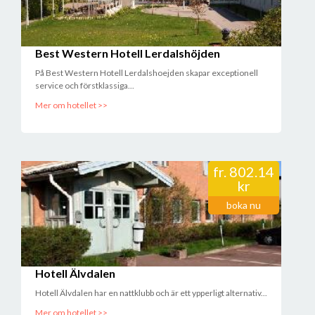
Best Western Hotell Lerdalshöjden
På Best Western Hotell Lerdalshoejden skapar exceptionell
service och förstklassiga...
Mer om hotellet >>
fr.
802.14
kr
boka nu
Hotell Älvdalen
Hotell Älvdalen har en nattklubb och är ett ypperligt alternativ...
Mer om hotellet >>