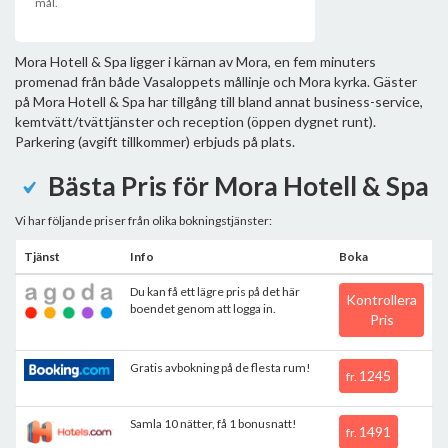
mål.
Mora Hotell & Spa ligger i kärnan av Mora, en fem minuters
promenad från både Vasaloppets mållinje och Mora kyrka. Gäster
på Mora Hotell & Spa har tillgång till bland annat business-service,
kemtvätt/tvättjänster och reception (öppen dygnet runt).
Parkering (avgift tillkommer) erbjuds på plats.
Bästa Pris för Mora Hotell & Spa
Vi har följande priser från olika bokningstjänster:
Tjänst
Info
Boka
Du kan få ett lägre pris på det här
Kontrollera
boendet genom att logga in.
Pris
Gratis avbokning på de flesta rum!
1245
fr.
Samla 10 nätter, få 1 bonusnatt!
1491
fr.