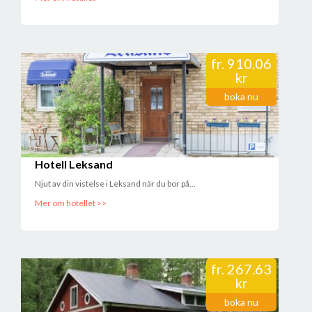
fr.
910.06
kr
boka nu
Hotell Leksand
Njut av din vistelse i Leksand när du bor på...
Mer om hotellet >>
fr.
267.63
kr
boka nu