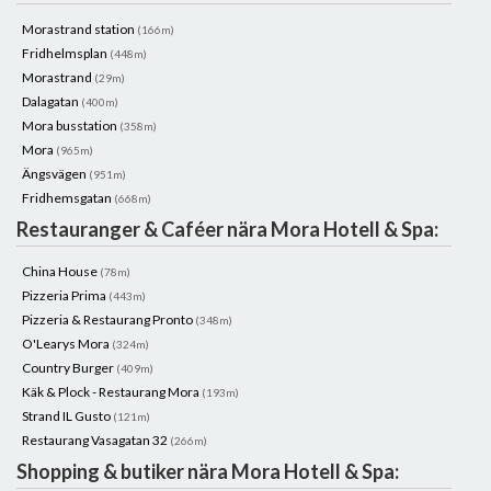
Morastrand station
(166m)
Fridhelmsplan
(448m)
Morastrand
(29m)
Dalagatan
(400m)
Mora busstation
(358m)
Mora
(965m)
Ängsvägen
(951m)
Fridhemsgatan
(668m)
Restauranger & Caféer nära Mora Hotell & Spa:
China House
(78m)
Pizzeria Prima
(443m)
Pizzeria & Restaurang Pronto
(348m)
O'Learys Mora
(324m)
Country Burger
(409m)
Käk & Plock - Restaurang Mora
(193m)
Strand IL Gusto
(121m)
Restaurang Vasagatan 32
(266m)
Shopping & butiker nära Mora Hotell & Spa: