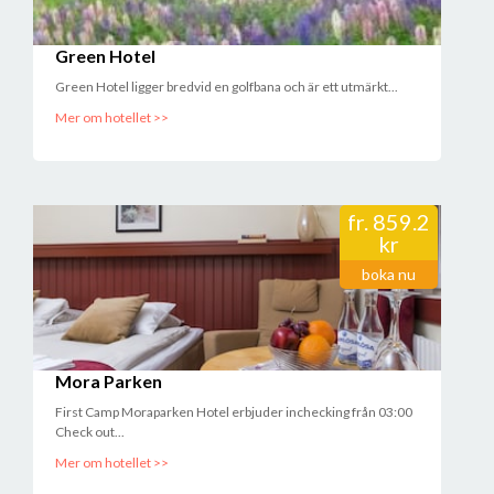
Green Hotel
Green Hotel ligger bredvid en golfbana och är ett utmärkt...
Mer om hotellet >>
fr.
859.2
kr
boka nu
Mora Parken
First Camp Moraparken Hotel erbjuder inchecking från 03:00
Check out...
Mer om hotellet >>