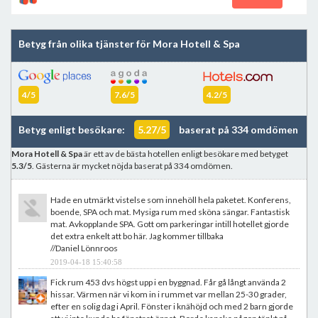
Betyg från olika tjänster för Mora Hotell & Spa
4/5
7.6/5
4.2/5
Betyg enligt besökare:
5.27/5
baserat på 334 omdömen
Mora Hotell & Spa
är ett av de bästa hotellen enligt besökare med betyget
5.3/5
. Gästerna är mycket nöjda baserat på 334 omdömen.
Hade en utmärkt vistelse som innehöll hela paketet. Konferens,
boende, SPA och mat. Mysiga rum med sköna sängar. Fantastisk
mat. Avkopplande SPA. Gott om parkeringar intill hotellet gjorde
det extra enkelt att bo här. Jag kommer tillbaka
//Daniel Lönnroos
2019-04-18 15:40:58
Fick rum 453 dvs högst upp i en byggnad. Får gå långt använda 2
hissar. Värmen när vi kom in i rummet var mellan 25-30 grader,
efter en solig dag i April. Fönster i knähöjd och med 2 barn gjorde