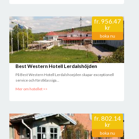
fr.
956.47
kr
boka nu
Best Western Hotell Lerdalshöjden
På Best Western Hotell Lerdalshoejden skapar exceptionell
service och förstklassiga...
Mer om hotellet >>
fr.
802.14
kr
boka nu