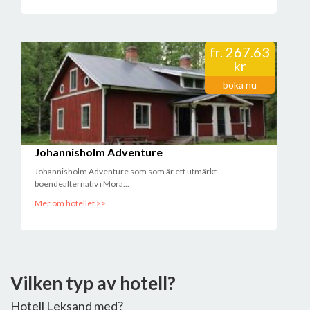
fr.
267.63
kr
boka nu
Johannisholm Adventure
Johannisholm Adventure som som är ett utmärkt
boendealternativ i Mora...
Mer om hotellet >>
Vilken typ av hotell?
Hotell Leksand med?