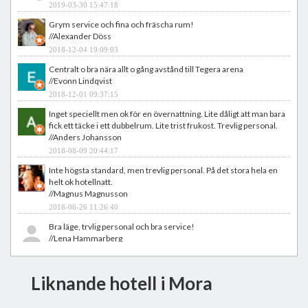
2019-03-30 15:47:18
Grym service och fina och fräscha rum!
//Alexander Döss
2018-12-04 19:09:03
Centralt o bra nära allt o gång avstånd till Tegera arena
//Evonn Lindqvist
2018-12-01 09:37:15
Inget speciellt men ok för en övernattning. Lite dåligt att man bara
fick ett täcke i ett dubbelrum. Lite trist frukost. Trevlig personal.
//Anders Johansson
2018-08-09 20:44:17
Inte högsta standard, men trevlig personal. På det stora hela en
helt ok hotellnatt.
//Magnus Magnusson
2018-06-26 11:26:40
Bra läge, trvlig personal och bra service!
//Lena Hammarberg
2018-02-05 08:07:41
Mycket trevligt vistelse och vänlig personal. Återkommer
Liknande hotell i Mora
förmodligen igen när det passar våra resor.
//Bengt Öhman