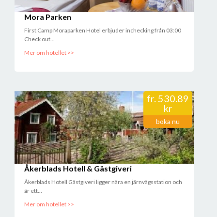
Mora Parken
First Camp Moraparken Hotel erbjuder inchecking från 03:00
Check out...
Mer om hotellet >>
fr.
530.89
kr
boka nu
Åkerblads Hotell & Gästgiveri
Åkerblads Hotell Gästgiveri ligger nära en järnvägsstation och
är ett...
Mer om hotellet >>