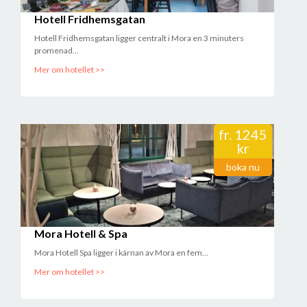
Hotell Fridhemsgatan
Hotell Fridhemsgatan ligger centralt i Mora en 3 minuters
promenad...
Mer om hotellet >>
fr.
1245
kr
boka nu
Mora Hotell & Spa
Mora Hotell Spa ligger i kärnan av Mora en fem...
Mer om hotellet >>