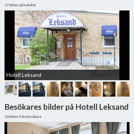
17 bilder på hotellet
Hotell Leksand
H
Besökares bilder på Hotell Leksand
10 bilder från besökare