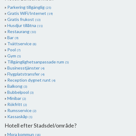
Parkering tillgänglig
(25)
Gratis WiFi/Internet
(19)
Gratis frukost
(13)
Husdjur tillåtna
(11)
Restaurang
(10)
Bar
(9)
Tvättservice
(8)
Pool
(7)
Gym
(5)
Tillgänglighetsanpassade rum
(5)
Businesstjänster
(4)
Flygplatstransfer
(4)
Reception dygnet runt
(4)
Balkong
(3)
Bubbelpool
(3)
Minibar
(2)
Rökfritt
(2)
Rumsservice
(2)
Kassaskåp
(1)
Hotell efter Stadsdel/område?
Mora kommun
(18)