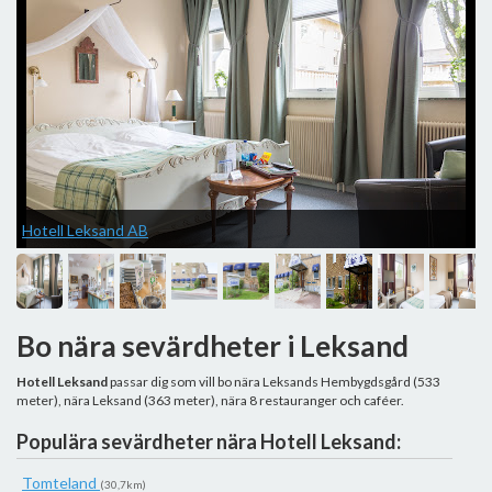
Hotell Leksand AB
H
Bo nära sevärdheter i Leksand
Hotell Leksand
passar dig som vill bo nära Leksands Hembygdsgård (533
meter), nära Leksand (363 meter), nära 8 restauranger och caféer.
Populära sevärdheter nära Hotell Leksand:
Tomteland
(30,7km)