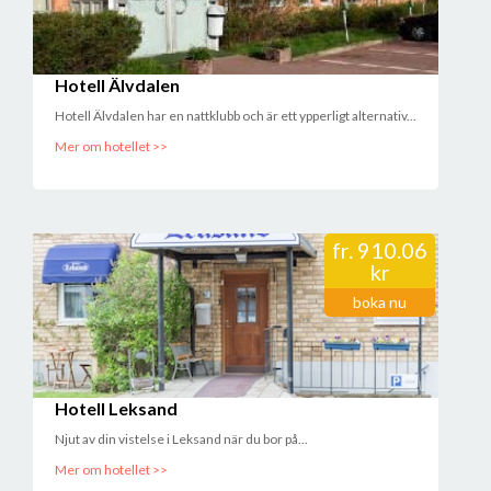
Hotell Älvdalen
Hotell Älvdalen har en nattklubb och är ett ypperligt alternativ...
Mer om hotellet >>
fr.
910.06
kr
boka nu
Hotell Leksand
Njut av din vistelse i Leksand när du bor på...
Mer om hotellet >>