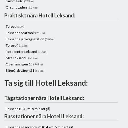
Sammilsdal
(297m)
Orsandbaden
(2.2km)
Praktiskt nära Hotell Leksand:
Torget
(81m)
Leksands Sparbank
(210m)
Leksands järnvägsstation
(340m)
Torget 4
(115m)
Rececenter Leksand
(325m)
Mer Leksand -
(687m)
Övermovägen 15
(948m)
Siljegårdsvägen 21
(689m)
Ta sig till Hotell Leksand:
Tågstationer nära Hotell Leksand:
Leksand (0,4 km, 5 min att gå)
Busstationer nära Hotell Leksand:
Leksands resecentrum (0,4 km, 5 min att gå)