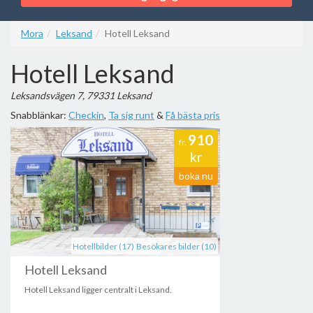
Mora
Leksand
Hotell Leksand
Hotell Leksand
Leksandsvägen 7, 79331 Leksand
Snabblänkar:
Checkin
,
Ta sig runt
&
Få bästa pris
910
fr.
kr
boka nu
Hotellbilder (17)
Besökares bilder (10)
Hotell Leksand
Hotell Leksand ligger centralt i Leksand.