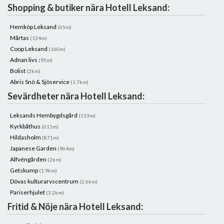
Shopping & butiker nära Hotell Leksand:
Hemköp Leksand
(65m)
Mårtas
(134m)
Coop Leksand
(160m)
Adnan livs
(95m)
Bolist
(2km)
Abris Snö & Sjöservice
(1.7km)
Sevärdheter nära Hotell Leksand:
Leksands Hembygdsgård
(533m)
Kyrkbåthus
(611m)
Hildasholm
(871m)
Japanese Garden
(964m)
Alfvéngården
(2km)
Getskump
(1.9km)
Dövas kulturarvscentrum
(2.6km)
Pariserhjulet
(3.2km)
Fritid & Nöje nära Hotell Leksand: