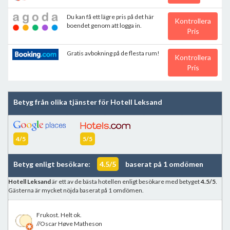
Du kan få ett lägre pris på det här
Kontrollera
boendet genom att logga in.
Pris
Gratis avbokning på de flesta rum!
Kontrollera
Pris
Betyg från olika tjänster för Hotell Leksand
4/5
5/5
Betyg enligt besökare:
4.5/5
baserat på 1 omdömen
Hotell Leksand
är ett av de bästa hotellen enligt besökare med betyget
4.5/5
.
Gästerna är mycket nöjda baserat på 1 omdömen.
Frukost. Helt ok.
//Oscar Høve Matheson