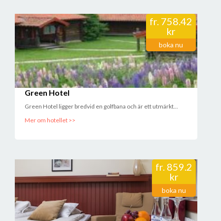
fr.
758.42
kr
boka nu
Green Hotel
Green Hotel ligger bredvid en golfbana och är ett utmärkt...
Mer om hotellet >>
fr.
859.2
kr
boka nu