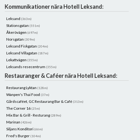
Kommunikationer nära Hotell Leksand:
Leksand
(363m)
Stationsgatan
(551m)
Åkerövägen
(697m)
Norsgatan
(309m)
Leksand Fiskgatan
(204m)
Leksand Villagatan
(187m)
Lekattvägen
(355m)
Leksands resecentrum
(355m)
Restauranger & Caféer nära Hotell Leksand:
Restaurang Lyktan
(128m)
Wanpen's Thai Food
(37m)
Gårdscaféet, GC Restaurang Bar & Café
(313m)
The Corner 16
(25m)
Mix Bar & Grill - Resturang
(289m)
Marinan
(426m)
Siljans Konditori
(66m)
Fred's Burger
(104m)